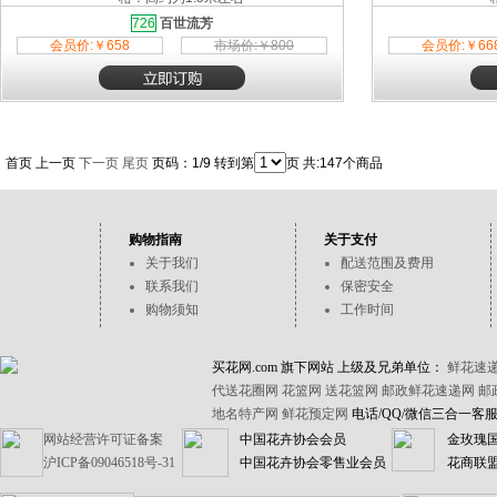
726
百世流芳
会员价:￥658
市场价:￥800
会员价:￥66
首页 上一页
下一页
尾页
页码：1/9 转到第
页 共:147个商品
购物指南
关于支付
关于我们
配送范围及费用
联系我们
保密安全
购物须知
工作时间
买花网.com 旗下网站 上级及兄弟单位：
鲜花速
代送花圈网
花篮网
送花篮网
邮政鲜花速递网
邮
地名特产网
鲜花预定网
电话/QQ/微信三合一客服【1
网站经营许可证备案
中国花卉协会会员
金玫瑰
沪ICP备09046518号-31
中国花卉协会零售业会员
花商联