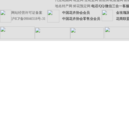
代送花圈网
花篮网
送花篮网
邮政鲜花速递网
邮
地名特产网
鲜花预定网
电话/QQ/微信三合一客服【1
网站经营许可证备案
中国花卉协会会员
金玫瑰
沪ICP备09046518号-31
中国花卉协会零售业会员
花商联