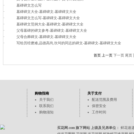
·
墓碑碑文怎么写
·
墓碑碑文大全-墓碑碑文-墓碑碑文大全
·
墓碑碑文怎么写-墓碑碑文-墓碑碑文大全
·
墓碑碑文范例大全-墓碑碑文-墓碑碑文大全
·
父母墓碑的碑文参考-墓碑碑文-墓碑碑文大全
·
父母合葬碑文-墓碑碑文-墓碑碑文大全
·
写给历经磨难,品德高尚,坎坷的同志的碑文-墓碑碑文-墓碑碑文大全
首页 上一页
下一页
尾页
购物指南
关于支付
关于我们
配送范围及费用
联系我们
保密安全
购物须知
工作时间
买花网.com 旗下网站 上级及兄弟单位：
鲜花速