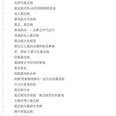
·
怎样写墓志铭
·
墓志铭式样-由志和铭两部组成
·
名人墓志铭
·
墓地风水与吉凶
·
墓志、墓志铭
·
墓地风水――义冢之中巧点穴
·
浪漫的名人墓志铭
·
墓志铭大全精选
·
祭扫义士墓的步骤和留意事项
·
宋．苏轼 亡妻王氏墓志铭
·
经典墓志铭
·
墓碑碑文书写式样要领
·
墓室美化
·
坟园墓地风水林
·
村葬,死者都埋葬在一起大众的墓地里
·
什么叫墓地挂纸
·
墓志铭大全
·
墓志铭写作答疑：墓志铭写作的要领
·
王晓东博士墓志铭
·
墓志铭与墓碑文考辨
·
柳子厚墓志铭