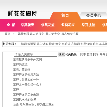
首页
会员中心
全 部
祭奠花圈
祭奠花篮
祭奠花束
祭拜提篮
祭
首页
>
花圈专题 墓志铭范文_墓志铭大全_墓志铭怎么写
相关专题：
悼词
答谢词
讣告讣闻
挽联
祭文
吊唁词
哀悼词
安慰短信
唁电
墓志
相关挽联：
同事
领导
同学
爷爷
·
墓志铭的几例中外实例
·
墓碑的源流
·
墓志、墓志铭
·
墓碑碑文的使用方法
·
墓碑，是碑文的一种
·
墓碑文一般包括什么？
·
墓碑
·
墓碑碑文的历史来源
·
墓园风水地的选择
·
坟丘-坟与墓连称，即为死者墓地